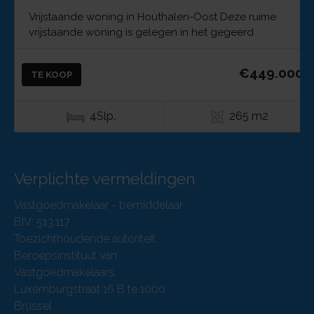
Vrijstaande woning in Houthalen-Oost Deze ruime
vrijstaande woning is gelegen in het gegeerd
€449.000
TE KOOP
4Slp.
265 m2
Verplichte vermeldingen
Vastgoedmakelaar - bemiddelaar
BIV: 513.117
Toezichthoudende autoriteit:
Beroepsinstituut van
Vastgoedmakelaars,
Luxemburgstraat 16 B te 1000
Brussel